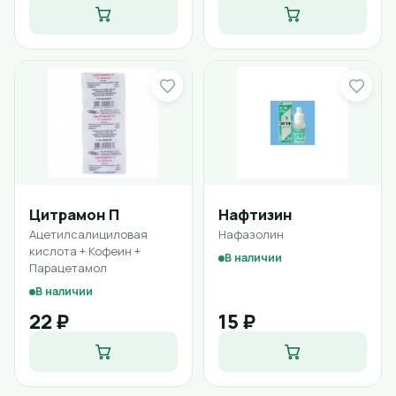
Цитрамон П
Нафтизин
Ацетилсалициловая
Нафазолин
кислота + Кофеин +
В наличии
Парацетамол
В наличии
22 ₽
15 ₽